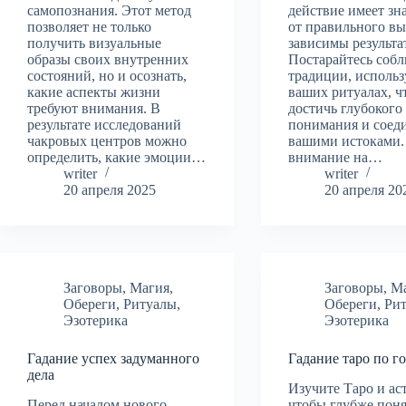
самопознания. Этот метод
действие имеет зн
позволяет не только
от правильного в
получить визуальные
зависимы результа
образы своих внутренних
Постарайтесь соб
состояний, но и осознать,
традиции, использ
какие аспекты жизни
ваших ритуалах, ч
требуют внимания. В
достичь глубокого
результате исследований
понимания и соед
чакровых центров можно
вашими истоками.
определить, какие эмоции…
внимание на…
writer
writer
20 апреля 2025
20 апреля 20
Заговоры
,
Магия
,
Заговоры
,
М
Обереги
,
Ритуалы
,
Обереги
,
Ри
Эзотерика
Эзотерика
Гадание успех задуманного
Гадание таро по г
дела
Изучите Таро и ас
Перед началом нового
чтобы глубже поня