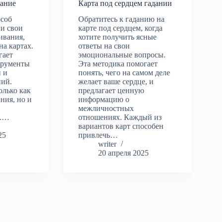
дание
Карта под сердцем гадании
особ
Обратитесь к гаданию на
 и свои
карте под сердцем, когда
ивания,
хотите получить ясные
на картах.
ответы на свои
гает
эмоциональные вопросы.
трументы
Эта методика помогает
 и
понять, чего на самом деле
ний.
желает ваше сердце, и
олько как
предлагает ценную
ния, но и
информацию о
межличностных
и.…
отношениях. Каждый из
вариантов карт способен
25
привлечь…
writer
20 апреля 2025