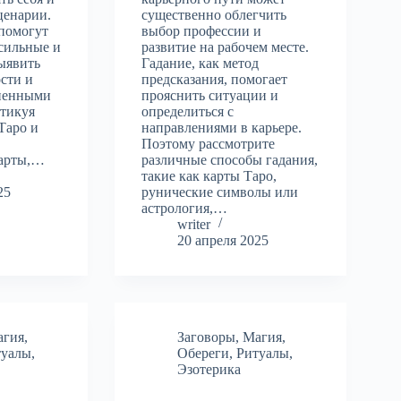
ценарии.
существенно облегчить
помогут
выбор профессии и
сильные и
развитие на рабочем месте.
ыявить
Гадание, как метод
сти и
предсказания, помогает
зненными
прояснить ситуации и
ктикуя
определиться с
Таро и
направлениями в карьере.
Поэтому рассмотрите
карты,…
различные способы гадания,
такие как карты Таро,
25
рунические символы или
астрология,…
writer
20 апреля 2025
агия
,
Заговоры
,
Магия
,
туалы
,
Обереги
,
Ритуалы
,
Эзотерика