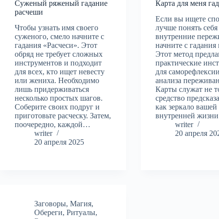
Суженый ряженый гадание
Карта для меня га
расчеши
Если вы ищете сп
Чтобы узнать имя своего
лучше понять себя
суженого, смело начните с
внутренние переж
гадания «Расчеси». Этот
начните с гадания 
обряд не требует сложных
Этот метод предла
инструментов и подходит
практические инс
для всех, кто ищет невесту
для саморефлексии
или жениха. Необходимо
анализа пережива
лишь придерживаться
Карты служат не т
несколько простых шагов.
средство предсказа
Соберите своих подруг и
как зеркало вашей
приготовьте расческу. Затем,
внутренней жизн
поочередно, каждой…
writer
writer
20 апреля 20
20 апреля 2025
Заговоры
,
Магия
,
Обереги
,
Ритуалы
,