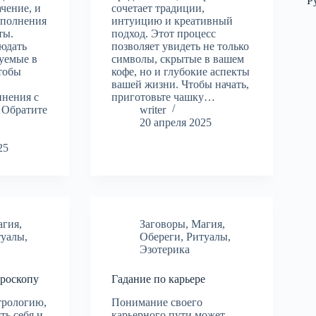
Р
ачение, и
сочетает традиции,
ыполнения
интуицию и креативный
ты.
подход. Этот процесс
людать
позволяет увидеть не только
уемые в
символы, скрытые в вашем
тобы
кофе, но и глубокие аспекты
вашей жизни. Чтобы начать,
инения с
приготовьте чашку…
 Обратите
writer
20 апреля 2025
25
агия
,
Заговоры
,
Магия
,
туалы
,
Обереги
,
Ритуалы
,
Эзотерика
ороскопу
Гадание по карьере
трологию,
Понимание своего
ть себя и
карьерного пути может