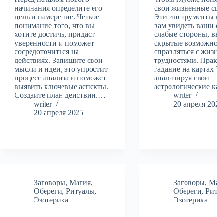
начинания определите его
свои жизненные с
цель и намерение. Четкое
Эти инструменты 
понимание того, что вы
вам увидеть ваши 
хотите достичь, придаст
слабые стороны, в
уверенности и поможет
скрытые возможно
сосредоточиться на
справляться с жи
действиях. Запишите свои
трудностями. Пра
мысли и идеи, это упростит
гадание на картах 
процесс анализа и поможет
анализируя свои
выявить ключевые аспекты.
астрологические 
Создайте план действий.…
writer
writer
20 апреля 20
20 апреля 2025
Заговоры
,
Магия
,
Заговоры
,
М
Обереги
,
Ритуалы
,
Обереги
,
Ри
Эзотерика
Эзотерика