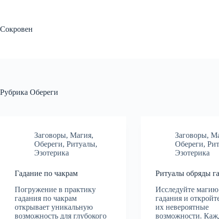
Перейти
к
сути
Сокровен
Рубрика
Обереги
Заговоры
,
Магия
,
Заговоры
,
М
Обереги
,
Ритуалы
,
Обереги
,
Ри
Эзотерика
Эзотерика
Гадание по чакрам
Ритуалы обряды г
Погружение в практику
Исследуйте магию
гадания по чакрам
гадания и откройте
открывает уникальную
их невероятные
возможность для глубокого
возможности. Каж