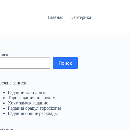
Главная
Эзотерика
оиск
Поиск
вежие записи
Гадание таро дрим
Таро гадания по срокам
Хочу замуж гадание
Гадания оракул гороскопы
Гадания общие расклады