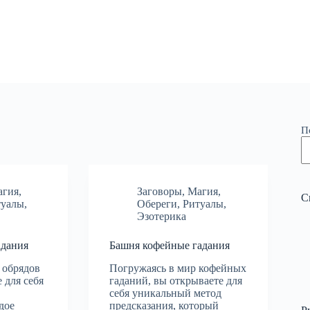
П
агия
,
Заговоры
,
Магия
,
С
туалы
,
Обереги
,
Ритуалы
,
Эзотерика
адания
Башня кофейные гадания
 обрядов
Погружаясь в мир кофейных
 для себя
гаданий, вы открываете для
себя уникальный метод
дое
предсказания, который